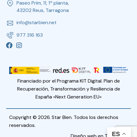
Paseo Prim, 11, 1ª planta,
43202 Reus, Tarragona
info@starbien.net
977 316 163
Financiado por el Programa KIT Digital. Plan de
Recuperación, Transformación y Resiliencia de
España «Next Generation EU»
Copyright © 2026. Star Bien. Todos los derechos
reservados.
ES
Diseño web en Tarragona