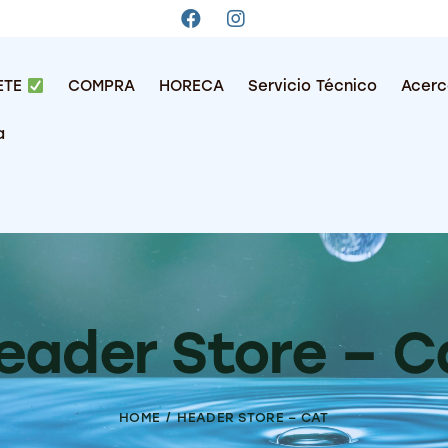
ETE
COMPRA
HORECA
Servicio Técnico
Acerc
a
eader Store – C
HOME
HEADER STORE – CAT