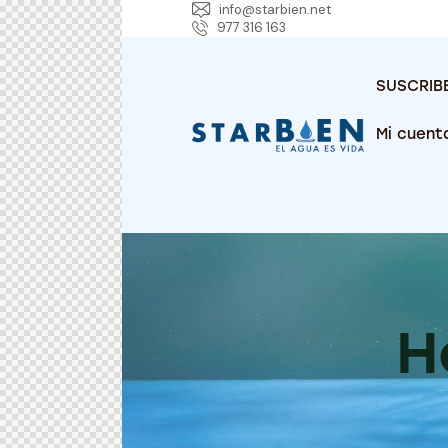
info@starbien.net
977 316 163
SUSCRIB
Mi cuent
H