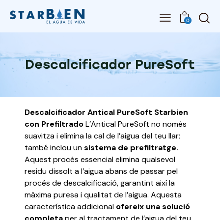
0
Descalcificador PureSoft
Descalcificador Antical PureSoft Starbien
con Prefiltrado
L’Antical PureSoft no només
suavitza i elimina la cal de l’aigua del teu llar;
també inclou un
sistema de prefiltratge.
Aquest procés essencial elimina qualsevol
residu dissolt a l’aigua abans de passar pel
procés de descalcificació, garantint així la
màxima puresa i qualitat de l’aigua.
Aquesta
característica addicional
ofereix una solució
completa
per al tractament de l’aigua del teu