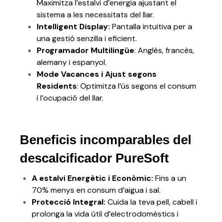
Maximitza l’estalvi d’energia ajustant el
sistema a les necessitats del llar.
Intelligent Display:
Pantalla intuitiva per a
una gestió senzilla i eficient.
Programador Multilingüe
: Anglès, francès,
alemany i espanyol.
Mode Vacances i Ajust segons
Residents
: Optimitza l’ús segons el consum
i l’ocupació del llar.
Beneficis incomparables del
descalcificador PureSoft
A estalvi Energètic i Econòmic:
Fins a un
70% menys en consum d’aigua i sal.
Protecció Integral:
Cuida la teva pell, cabell i
prolonga la vida útil d’electrodomèstics i