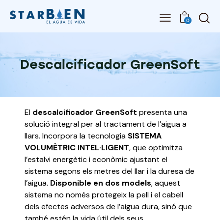
0
Descalcificador GreenSoft
El
descalcificador GreenSoft
presenta una
solució integral per al tractament de l’aigua a
llars.
Incorpora la tecnologia
SISTEMA
VOLUMÈTRIC INTEL·LIGENT
, que optimitza
l’estalvi energètic i econòmic ajustant el
sistema segons els metres del llar i la duresa de
l’aigua.
Disponible en dos models
, aquest
sistema no només protegeix la pell i el cabell
dels efectes adversos de l’aigua dura, sinó que
també estén la vida útil dels seus