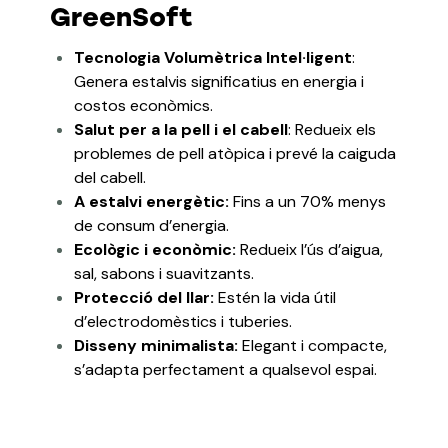
GreenSoft
Tecnologia Volumètrica Intel·ligent
:
Genera estalvis significatius en energia i
costos econòmics.
Salut per a la pell i el cabell
: Redueix els
problemes de pell atòpica i prevé la caiguda
del cabell.
A estalvi energètic:
Fins a un 70% menys
de consum d’energia.
Ecològic i econòmic
:
Redueix l’ús d’aigua,
sal, sabons i suavitzants.
Protecció del llar:
Estén la vida útil
d’electrodomèstics i tuberies.
Disseny minimalista:
Elegant i compacte,
s’adapta perfectament a qualsevol espai.