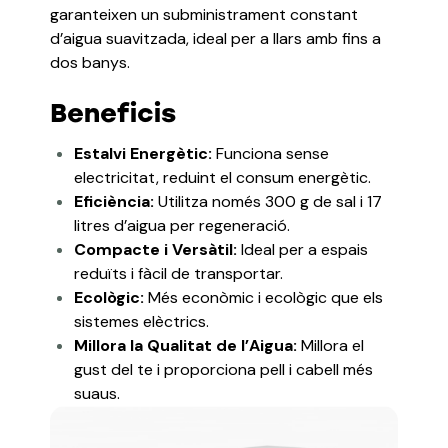
garanteixen un subministrament constant
d’aigua suavitzada, ideal per a llars amb fins a
dos banys.
Beneficis
Estalvi Energètic:
Funciona sense
electricitat, reduint el consum energètic.
Eficiència:
Utilitza només 300 g de sal i 17
litres d’aigua per regeneració.
Compacte i Versàtil:
Ideal per a espais
reduïts i fàcil de transportar.
Ecològic:
Més econòmic i ecològic que els
sistemes elèctrics.
Millora la Qualitat de l’Aigua:
Millora el
gust del te i proporciona pell i cabell més
suaus.